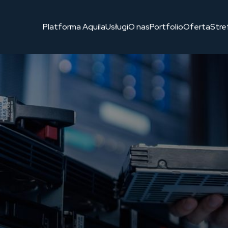
 bezpieczeństwa. Polskie, niezależne rozwiązanie stworzone dla
Platforma Aquila
Usługi
O nas
Portfolio
Oferta
Stre