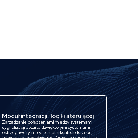
Moduł integracji i logiki sterującej
Zarządzanie połączeniami między systemami
sygnalizacji pożaru, dźwiękowymi systemami
ostrzegawczymi, systemami kontroli dostępu,
telewizją przemysłową itd. Definicja scenariuszy