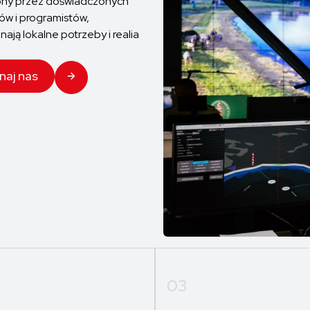
ony przez doświadczonych
rów i programistów,
nają lokalne potrzeby i realia
naj nas
03