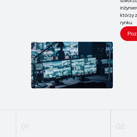
stworz
inżynie
którzy z
rynku.
Poz
01
02