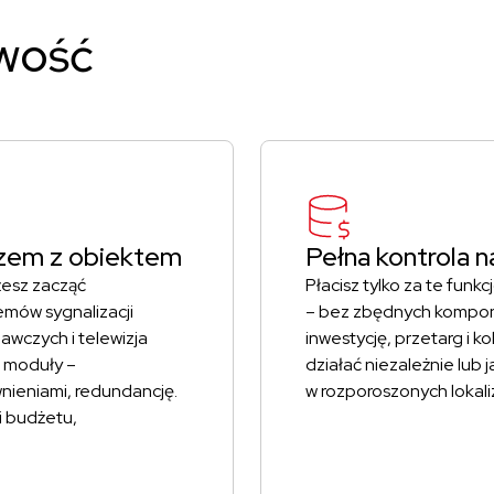
wość
razem z obiektem
Pełna kontrola 
żesz zacząć
Płacisz tylko za te fun
temów sygnalizacji
– bez zbędnych kompone
wczych i telewizja
inwestycję, przetarg i 
 moduły –
działać niezależnie lub 
wnieniami, redundancję.
w rozporoszonych lokali
i budżetu,