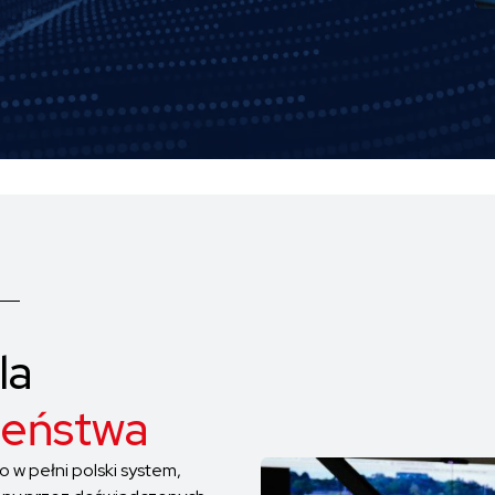
la
zeństwa
o w pełni polski system,