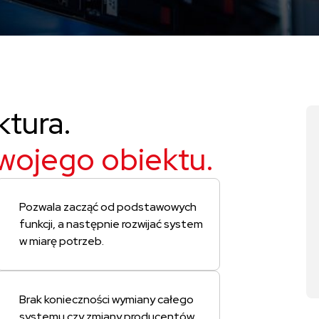
ktura.
wojego obiektu.
Pozwala zacząć od podstawowych
funkcji, a następnie rozwijać system
w miarę potrzeb.
Brak konieczności wymiany całego
systemu czy zmiany producentów