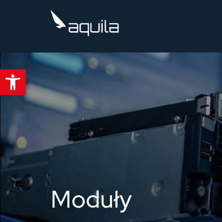
Kompleksowy system PSIM dla profesjonalistów od
Otwórz pasek narzędzi
Moduły