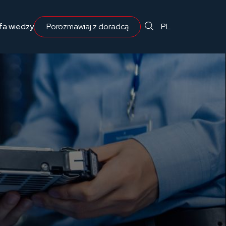
 projektantów, inżynierów i zarządzających infrastrukturą.
fa wiedzy
Kompleksowa ochrona
PL