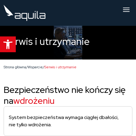
Kompleksowy system PSIM dla profesjonalistów od bezpieczeńst
Platforma Aquila
Usługi
Otwórz pasek narzędzi
Serwis i utrzymanie
O nas
Portfolio
Oferta
Strona główna
/
Wsparcie
/
Serwis i utrzymanie
Strefa wiedzy
Porozmawiaj z doradcą
Bezpieczeństwo nie kończy się
na
wdrożeniu
Szukaj
Szukaj
System bezpieczeństwa wymaga ciągłej dbałości,
Polski
English
nie tylko wdrożenia.