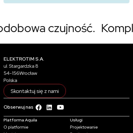
obowa czujność.
Komplek
ELEKTROTIM S.A.
ul. Stargardzka 8
54-156
Wrocław
Polska
Skontaktuj się z nami
YouTube - zobacz wiecej
facebook - zobacz więcej
linkedin - zobacz więcej
Obserwuj nas
Platforma Aquila
Usługi
O platformie
Projektowanie