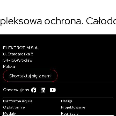
owa ochrona. Całodobowa
ELEKTROTIM S.A.
ul. Stargardzka 8
54-156
Wrocław
Polska
Skontaktuj się z nami
YouTube - zobacz wiecej
facebook - zobacz więcej
linkedin - zobacz więcej
Obserwuj nas
Platforma Aquila
Usługi
O platformie
Projektowanie
Moduły
Realizacja